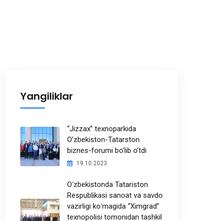
Yangiliklar
“Jizzax” texnoparkida
O’zbekiston-Tatarston
biznes-forumi bo’lib o’tdi
19.10.2023.
Oʻzbekistonda Tatariston
Respublikasi sanoat va savdo
vazirligi koʻmagida “Ximgrad”
texnopolisi tomonidan tashkil