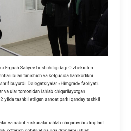
mi Ergash Saliyev boshchiligidagi O’zbekiston
entlari bilan tanishish va kelgusida hamkorlikni
rif buyurdi. Delegatsiyalar «Himgrad» faoliyati,
tlar va ular tomonidan ishlab chiqarilayotgan
2 yilda tashkil etilgan sanoat parki qanday tashkil
lar va asbob-uskunalar ishlab chiqaruvchi «Implant
k ko’tarish qobiliyatiga ega dronlarni ishlab