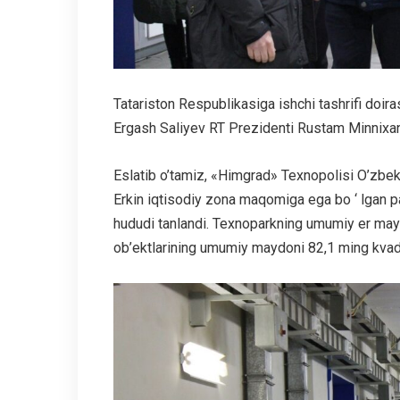
Tatariston Respublikasiga ishchi tashrifi doir
Ergash Saliyev RT Prezidenti Rustam Minnixan
Eslatib o’tamiz, «Himgrad» Texnopolisi O’zbek
Erkin iqtisodiy zona maqomiga ega bo ‘ lgan
hududi tanlandi. Texnoparkning umumiy er mayd
ob’ektlarining umumiy maydoni 82,1 ming kvadr