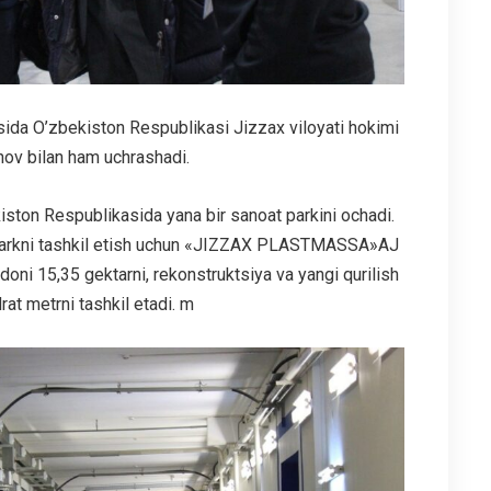
asida O’zbekiston Respublikasi Jizzax viloyati hokimi
ov bilan ham uchrashadi.
iston Respublikasida yana bir sanoat parkini ochadi.
 parkni tashkil etish uchun «JIZZAX PLASTMASSA»AJ
oni 15,35 gektarni, rekonstruktsiya va yangi qurilish
at metrni tashkil etadi. m