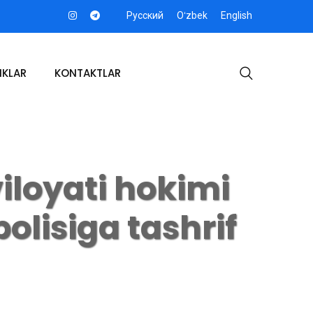
Русский
Oʻzbek
English
IKLAR
KONTAKTLAR
iloyati hokimi
lisiga tashrif