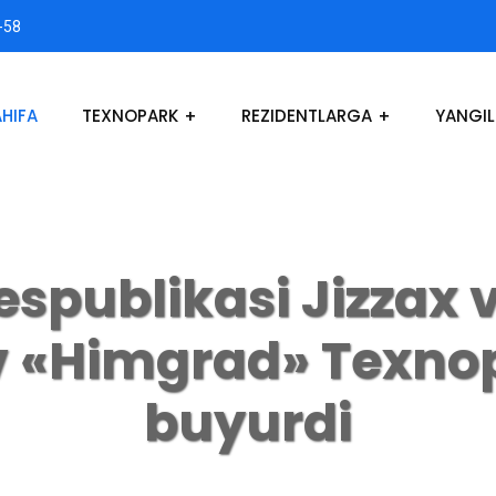
-58
HIFA
TEXNOPARK
REZIDENTLARGA
YANGIL
espublikasi Jizzax v
v «Himgrad» Texnopo
buyurdi