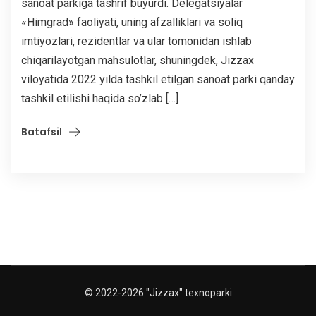
sanoat parkiga tashrif buyurdi. Delegatsiyalar
«Himgrad» faoliyati, uning afzalliklari va soliq
imtiyozlari, rezidentlar va ular tomonidan ishlab
chiqarilayotgan mahsulotlar, shuningdek, Jizzax
viloyatida 2022 yilda tashkil etilgan sanoat parki qanday
tashkil etilishi haqida so’zlab […]
Batafsil
© 2022-2026 "Jizzax" texnoparki