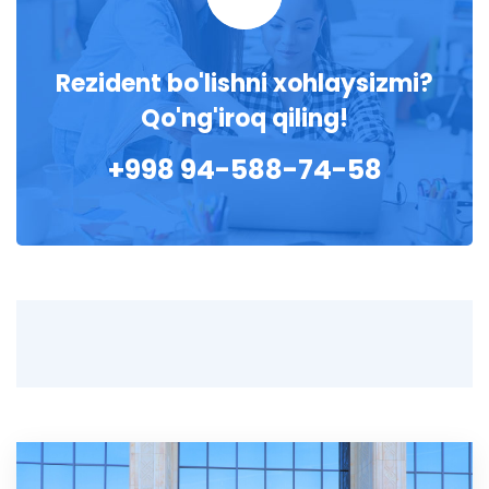
Rezident bo'lishni xohlaysizmi?
Qo'ng'iroq qiling!
+998 94-588-74-58