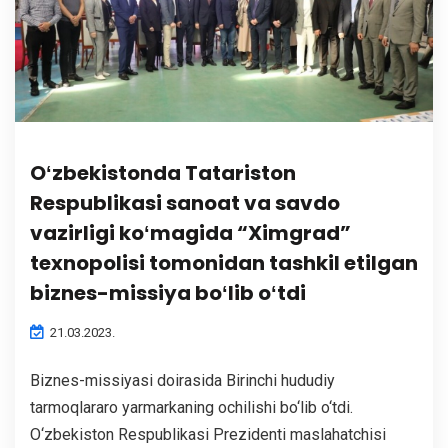
Oʻzbekistonda Tatariston
Respublikasi sanoat va savdo
vazirligi koʻmagida “Ximgrad”
texnopolisi tomonidan tashkil etilgan
biznes-missiya boʻlib oʻtdi
21.03.2023.
Biznes-missiyasi doirasida Birinchi hududiy
tarmoqlararo yarmarkaning ochilishi bo‘lib o‘tdi.
O‘zbekiston Respublikasi Prezidenti maslahatchisi