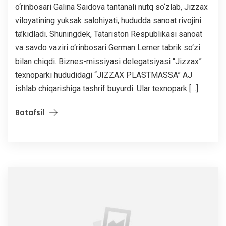
o‘rinbosari Galina Saidova tantanali nutq so‘zlab, Jizzax
viloyatining yuksak salohiyati, hududda sanoat rivojini
ta’kidladi. Shuningdek, Tatariston Respublikasi sanoat
va savdo vaziri o‘rinbosari German Lerner tabrik so‘zi
bilan chiqdi. Biznes-missiyasi delegatsiyasi “Jizzax”
texnoparki hududidagi “JIZZAX PLASTMASSA” AJ
ishlab chiqarishiga tashrif buyurdi. Ular texnopark […]
Batafsil