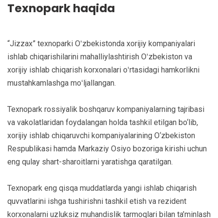
Texnopark haqida
“Jizzax” texnoparki Oʻzbekistonda xorijiy kompaniyalari
ishlab chiqarishilarini mahalliylashtirish Oʻzbekiston va
xorijiy ishlab chiqarish korxonalari oʻrtasidagi hamkorlikni
mustahkamlashga moʻljallangan.
Texnopark rossiyalik boshqaruv kompaniyalarning tajribasi
va vakolatlaridan foydalangan holda tashkil etilgan bo‘lib,
xorijiy ishlab chiqaruvchi kompaniyalarining O‘zbekiston
Respublikasi hamda Markaziy Osiyo bozoriga kirishi uchun
eng qulay shart-sharoitlarni yaratishga qaratilgan.
Texnopark eng qisqa muddatlarda yangi ishlab chiqarish
quvvatlarini ishga tushirishni tashkil etish va rezident
korxonalarni uzluksiz muhandislik tarmoqlari bilan ta’minlash