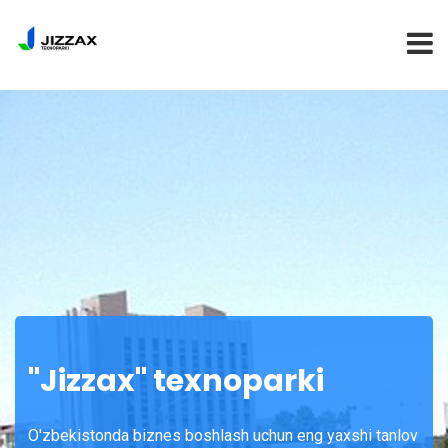
BOSH SAHIFA
TEXNOPARK
REZIDENTLARGA
YANGILIKLAR
KONTAKTLAR
"Jizzax" texnoparki
O'zbekistonda biznes boshlash uchun eng yaxshi tanlov