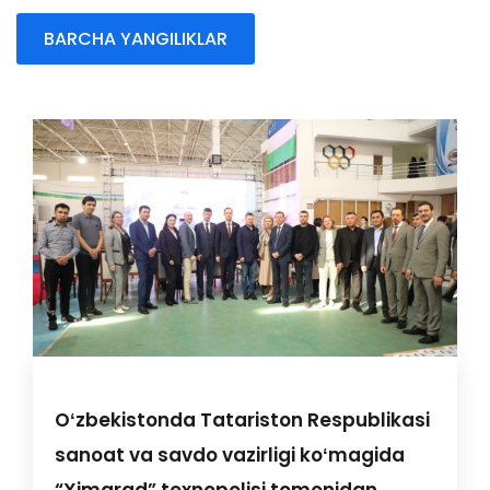
BARCHA YANGILIKLAR
Oʻzbekistonda Tatariston Respublikasi
sanoat va savdo vazirligi koʻmagida
“Ximgrad” texnopolisi tomonidan